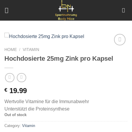
Skip
to
content
HOME
/
VITAMIN
Add to
wishlist
Hochdosierte 25mg Zink pro Kapsel
19.99
€
Wertvolle Vitamine für die Immunabwehr
Unterstützt die Proteinsynthese
Out of stock
Category:
Vitamin