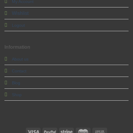
My Account
Wishlist
Logout
Information
About us
Contact
Blog
Shop