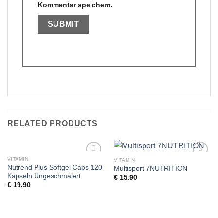
Kommentar speichern.
RELATED PRODUCTS
VITAMIN
VITAMIN
Add to
Add to
Nutrend Plus Softgel Caps 120
Multisport 7NUTRITION
wishlist
wishlist
Kapseln Ungeschmälert
€
15.90
€
19.90