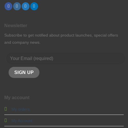
Newsletter
Subscribe to get notified about product launches, special offers
and company news.
My account
My orders
My Account