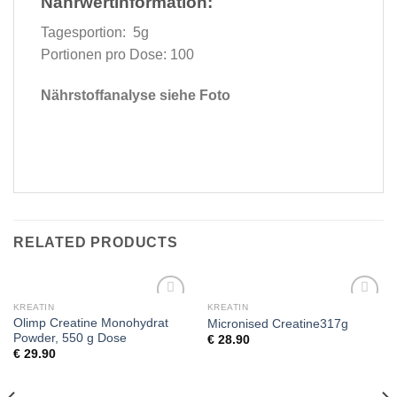
Nährwertinformation:
Tagesportion: 5g
Portionen pro Dose: 100
Nährstoffanalyse siehe Foto
RELATED PRODUCTS
KREATIN
KREATIN
Add to
Add to
Olimp Creatine Monohydrat
Micronised Creatine317g
wishlist
wishlist
Powder, 550 g Dose
€
28.90
€
29.90