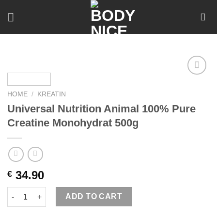
Skip
to
content
Add to
wishlist
HOME
/
KREATIN
Universal Nutrition Animal 100% Pure
Creatine Monohydrat 500g
34.90
€
Universal Nutrition Animal 100% Pure Creatine Monohydrat 500
ADD TO CART