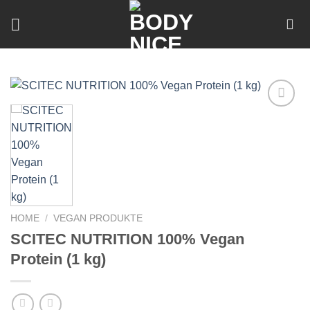
Skip
to
content
Add to
wishlist
HOME
/
VEGAN PRODUKTE
SCITEC NUTRITION 100% Vegan
Protein (1 kg)