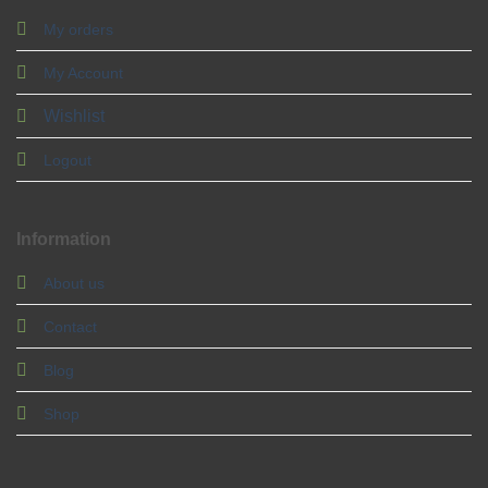
My orders
My Account
Wishlist
Logout
Information
About us
Contact
Blog
Shop