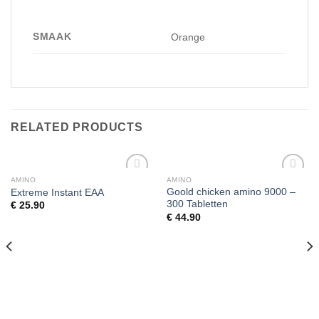
SMAAK
Orange
RELATED PRODUCTS
AMINO
AMINO
Add to
Add to
Goold chicken amino 9000 –
Extreme Instant EAA
wishlist
wishlist
300 Tabletten
€
25.90
€
44.90