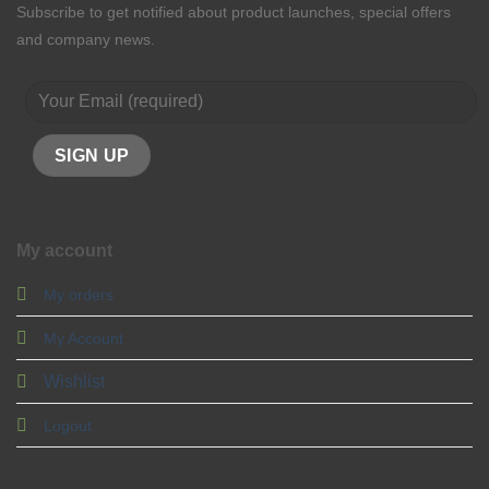
Subscribe to get notified about product launches, special offers
and company news.
My account
My orders
My Account
Wishlist
Logout