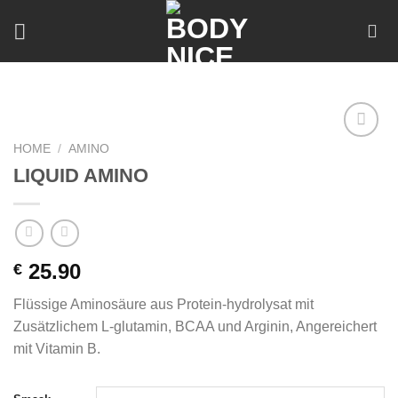
Skip
to
content
HOME
/
AMINO
Add to
wishlist
LIQUID AMINO
25.90
€
Flüssige Aminosäure aus Protein-hydrolysat mit
Zusätzlichem L-glutamin, BCAA und Arginin, Angereichert
mit Vitamin B.