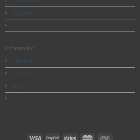
My Account
Wishlist
Logout
Information
About us
Contact
Blog
Shop