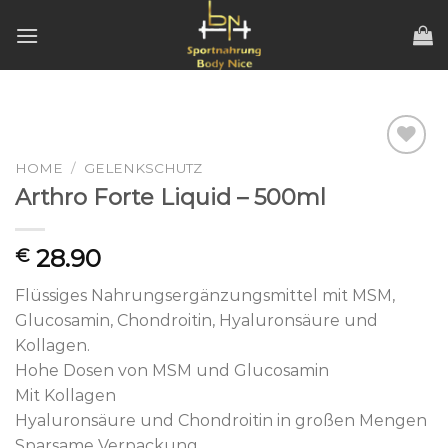
Skip
to
content
HOME
/
GELENKSCHUTZ
Add to
wishlist
Arthro Forte Liquid – 500ml
28.90
€
Flüssiges Nahrungsergänzungsmittel mit MSM,
Glucosamin, Chondroitin, Hyaluronsäure und
Kollagen.
Hohe Dosen von MSM und Glucosamin
Mit Kollagen
Hyaluronsäure und Chondroitin in großen Mengen
Sparsame Verpackung